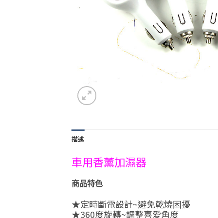
描述
車用香薰加濕器
商品特色
★定時斷電設計~避免乾燒困擾
★360度旋轉~調整喜愛角度