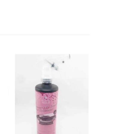
 to
Add to
list
wishlist