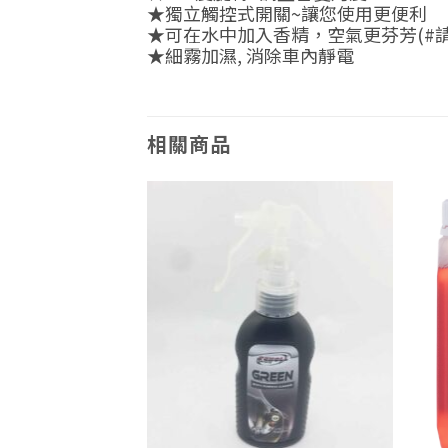
★獨立觸控式開關~讓您使用更便利
★可在水中加入香精，空氣更芬芳(#
★細霧加濕, 消除車內靜電
相關商品
Add to
Add to
wishlist
wishlist