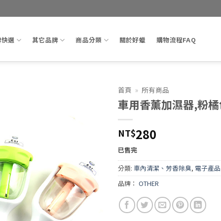
牌快選
其它品牌
商品分類
關於好蠟
購物流程FAQ
首頁
»
所有商品
車用香薰加濕器,粉橘
Add to
wishlist
280
NT$
已售完
分類:
車內清潔、芳香除臭
,
電子產品
品牌：
OTHER