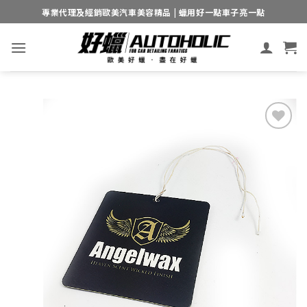
Skip
專業代理及經銷歐美汽車美容精品 | 蠟用好一點車子亮一點
to
content
Add to
wishlist