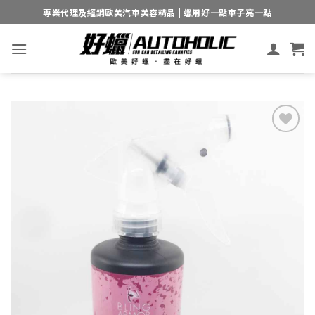
Skip
專業代理及經銷歐美汽車美容精品 | 蠟用好一點車子亮一點
to
content
Add to
wishlist