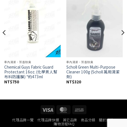
Add to
Add to
wishlist
wishlist
車內清潔、芳香除臭
車內清潔、芳香除臭
Chemical Guys Fabric Guard
Scholl Green Multi-Purpose
Protectant 16oz. (化學男人幫
Cleaner 100g (Scholl 萬用清潔
布料防護膜) *約473ml
劑)
NT$
750
NT$
320
Visa
MasterCard
Cash
On
代理品牌一覽
代理品牌快選
其它品牌
商品分類
關於好蠟
Delivery
購物流程FAQ