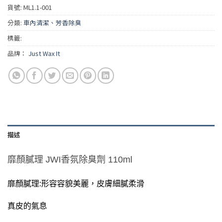
貨號:
ML1.1-001
分類:
車內清潔、芳香除臭
標籤:
品牌：
Just Wax It
描述
靡顏膩理 JWI香氛除臭劑 110ml
靡顏膩理:形容容貌美麗，皮膚細膩柔滑
真皮的氣息