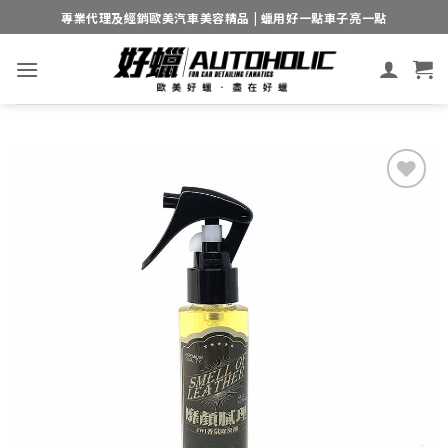
Skip
專業代理及經銷歐美汽車美容精品 | 蠟用好一點車子亮一點
to
content
Add to
wishlist