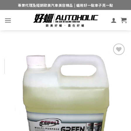
Skip
專業代理及經銷歐美汽車美容精品 | 蠟用好一點車子亮一點
to
content
Add to
wishlist