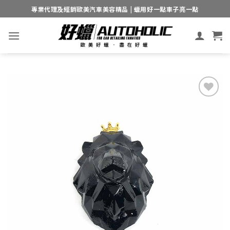
Skip
專業代理及經銷歐美汽車美容精品 | 蠟用好一點車子亮一點
to
content
Add to
wishlist