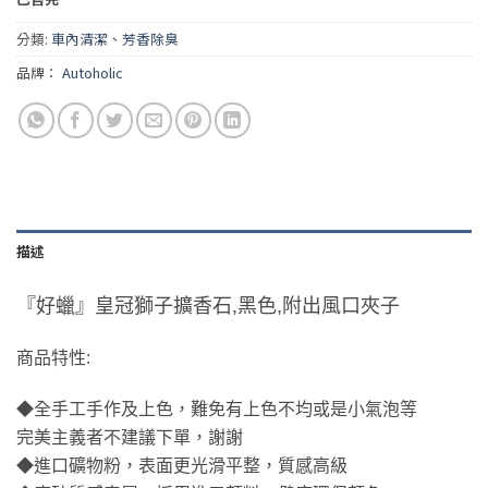
分類:
車內清潔、芳香除臭
品牌：
Autoholic
描述
『好蠟』皇冠獅子擴香石,黑色,附出風口夾子
商品特性:
◆全手工手作及上色，難免有上色不均或是小氣泡等
完美主義者不建議下單，謝謝
◆進口礦物粉，表面更光滑平整，質感高級