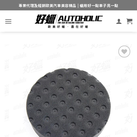
Skip
專業代理及經銷歐美汽車美容精品 | 蠟用好一點車子亮一點
to
content
Add to
wishlist