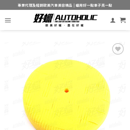
Skip
專業代理及經銷歐美汽車美容精品 | 蠟用好一點車子亮一點
to
content
Add to
wishlist