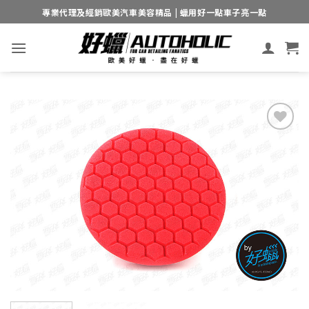
Skip
專業代理及經銷歐美汽車美容精品 | 蠟用好一點車子亮一點
to
content
Add to
wishlist