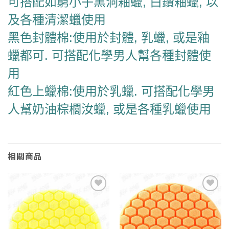
可搭配如窮小子黑洞釉蠟, 白鑽釉蠟, 以
及各種清潔蠟使用
黑色封體棉:使用於封體, 乳蠟, 或是釉
蠟都可. 可搭配化學男人幫各種封體使
用
紅色上蠟棉:使用於乳蠟. 可搭配化學男
人幫奶油棕櫚汝蠟, 或是各種乳蠟使用
相關商品
Add to
Add to
wishlist
wishlist