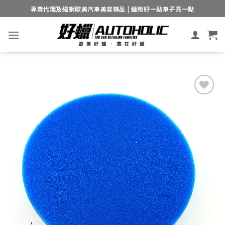
Skip
專業代理及經銷歐美汽車美容精品 | 蠟用好一點車子亮一點
to
content
Add to
wishlist