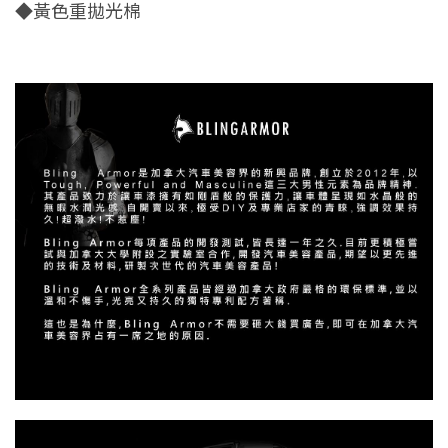
◆黃色重拋光棉