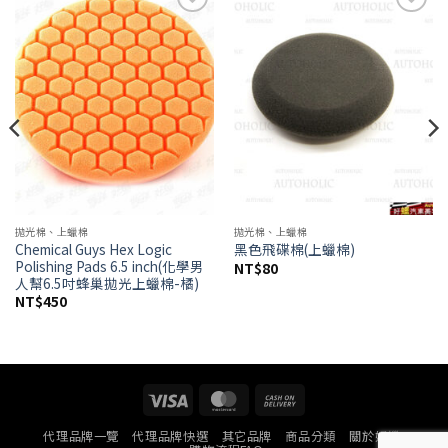
Add to
Add to
wishlist
wishlist
拋光棉、上蠟棉
拋光棉、上蠟棉
Chemical Guys Hex Logic
黑色飛碟棉(上蠟棉)
Polishing Pads 6.5 inch(化學男
NT$
80
人幫6.5吋蜂巢拋光上蠟棉-橘)
NT$
450
Visa
MasterCard
Cash
On
代理品牌一覽
代理品牌快選
其它品牌
商品分類
關於好蠟
Delivery