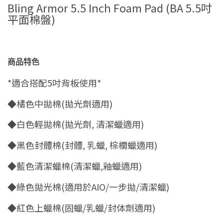
Bling Armor 5.5 Inch Foam Pad (BA 5.5吋
平面棉盤)
商品特色
*適合搭配5吋背板使用*
◆橘色中拋棉(拋光劑適用)
◆白色輕拋棉(拋光劑, 清潔蠟適用)
◆黑色封體棉(封體, 乳蠟, 棕櫚蠟適用)
◆藍色清潔蠟棉(清潔蠟,釉蠟適用)
◆綠色拋光棉(適用於AIO/一步拋/清潔蠟)
◆紅色上蠟棉(固蠟/乳蠟/封体劑適用)