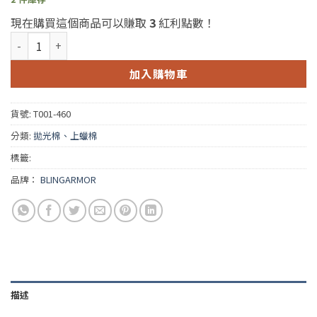
現在購買這個商品可以賺取
3
紅利點數！
Bling Armor 5.5 Inch Foam Pad (BA 5.5吋平面棉盤-藍色) 數量
加入購物車
貨號:
T001-460
分類:
拋光棉、上蠟棉
標籤:
品牌：
BLINGARMOR
描述