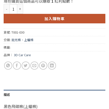
現在購買這個商品可以賺取
1
紅利點數！
黑色飛碟棉(上蠟棉) 數量
加入購物車
貨號:
T001-030
分類:
拋光棉、上蠟棉
標籤:
品牌：
3D Car Care
描述
黑色飛碟棉(上蠟棉)