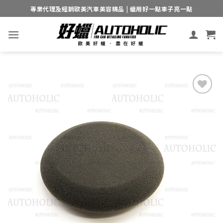
Skip
專業代理及經銷歐美汽車美容精品 | 蠟用好一點車子亮一點
to
content
Add to
wishlist