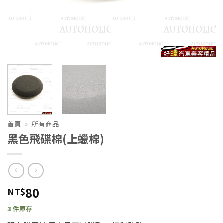
首頁
»
所有商品
黑色飛碟棉(上蠟棉)
80
NT$
3 件庫存