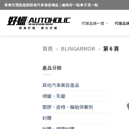
Skip
專業代理及經銷歐美汽車美容精品 | 蠟用好一點車子亮一點
to
content
代理品牌一覽
代理品
首頁
»
BLINGARMOR
»
第 6 頁
產品分類
其他汽車美容產品
噴蠟、乳蠟
塑膠、皮椅、輪胎保養劑
封體
封體、噴霧封體