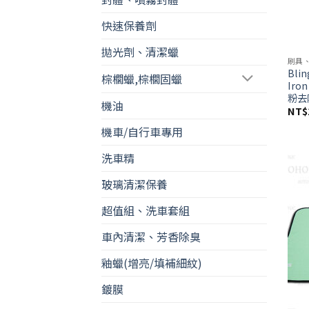
快速保養劑
拋光劑、清潔蠟
刷具
Blin
棕櫚蠟,棕櫚固蠟
Iro
粉去
機油
NT$
機車/自行車專用
洗車精
玻璃清潔保養
超值組、洗車套組
車內清潔、芳香除臭
釉蠟(增亮/填補細紋)
鍍膜