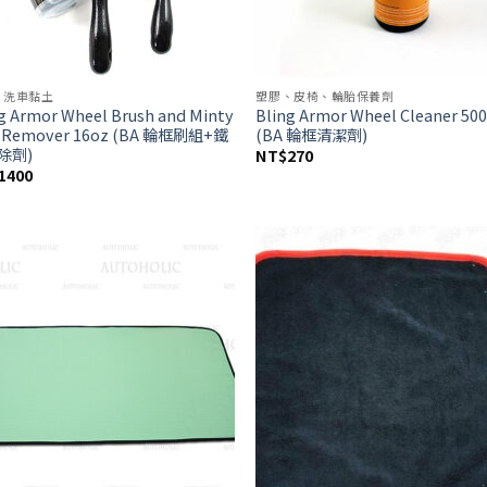
、洗車黏土
塑膠、皮椅、輪胎保養劑
g Armor Wheel Brush and Minty
Bling Armor Wheel Cleaner 50
n Remover 16oz (BA 輪框刷組+鐵
(BA 輪框清潔劑)
除劑)
NT$
270
1400
Add to
Ad
wishlist
wis