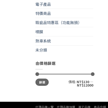
電子產品
特價商品
瑕疵品特惠區（功能無損）
噴膜
煞車系統
未分類
由價格篩選
最
最
價格:
NT$130
—
篩選
低
高
NT$12000
價
價
格
格
代理品牌一覽
代理品牌快選
其它品牌
商品分類