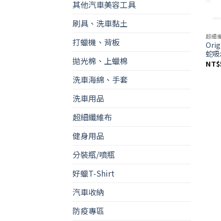
其他汽車美容工具
刷具、洗車黏土
超細
打蠟機、背板
Orig
蛇吸水
拋光棉、上蠟棉
NT$
洗車海綿、手套
洗車用品
超細纖維布
健身用品
分裝瓶/噴瓶
好蠟T-Shirt
汽車收納
防疫專區