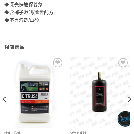
◆深亮快速保養劑
◆含椰子濕潤/蘆薈配方,
◆不含溶劑/重矽
相關商品
Add to
Add to
wishlist
wishlist
噴蠟、乳蠟
快速保養劑