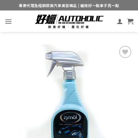
Skip
專業代理及經銷歐美汽車美容精品 | 蠟用好一點車子亮一點
to
content
Add to
wishlist