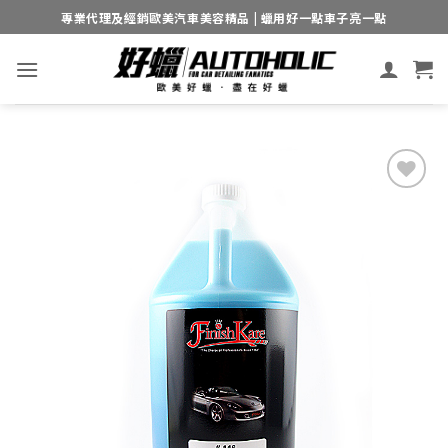
Skip
專業代理及經銷歐美汽車美容精品 | 蠟用好一點車子亮一點
to
content
Add to
wishlist