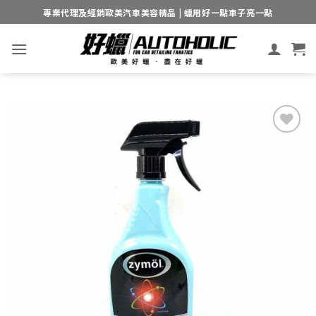
Skip
專業代理及經銷歐美汽車美容精品 | 蠟用好一點車子亮一點
to
content
Add to
wishlist