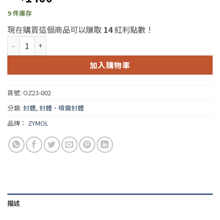
9 件庫存
現在購買這個商品可以賺取
14
紅利點數！
Zymol Atomic Graphene Shield Paint Sealant 23oz(Zymo
加入購物車
貨號:
OZ23-002
分類:
封體
,
封體、噴霧封體
品牌：
ZYMOL
描述