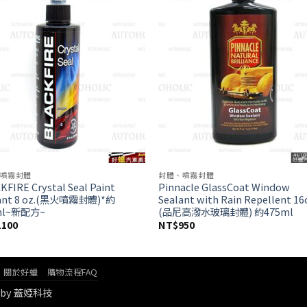
wishlist
wish
噴霧封體
封體、噴霧封體
KFIRE Crystal Seal Paint
Pinnacle GlassCoat Window
lant 8 oz.(黑火噴霧封體)*約
Sealant with Rain Repellent 16
ml~新配方~
(品尼高潑水玻璃封體) 約475ml
1100
NT$
950
關於好蠟
購物流程FAQ
by
蓋婭科技