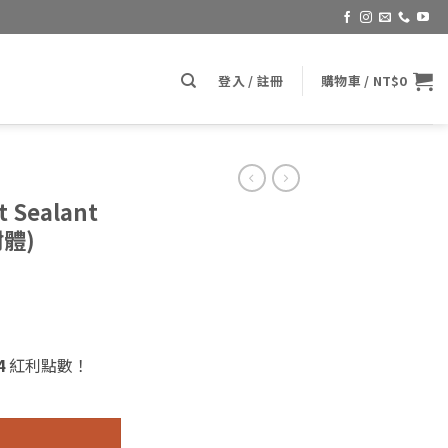
登入 / 註冊
購物車 /
NT$
0
t Sealant
封體)
4
紅利點數！
nt 32oz. (P&S 超激層封體) 數量