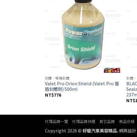
wishlist
wishlist
封體、噴霧封體
封體、
aphene Shield
Valet Pro Orion Shield (Valet Pro 獵
BLAC
23oz(Zymol 石墨稀噴
盾封體劑) 500ml
Sea
237
NT$
776
NT$
代理品牌一覽
代理品牌快選
其它品牌
商品分類
Copyright 2026 ©
好蠟汽車美容精品.
網頁設計