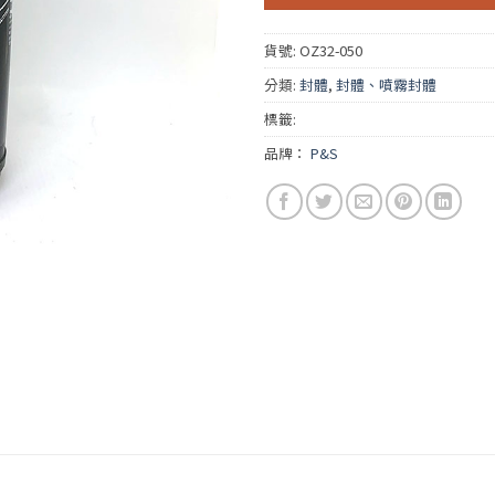
貨號:
OZ32-050
分類:
封體
,
封體、噴霧封體
標籤:
品牌：
P&S