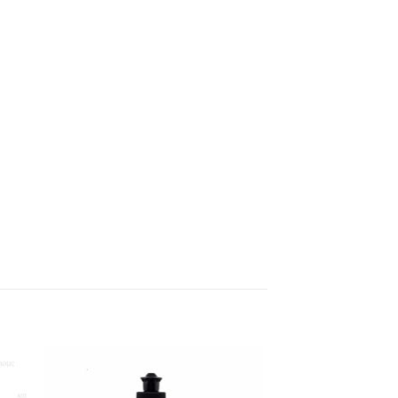
 to
Add to