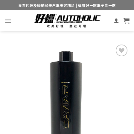
Skip
專業代理及經銷歐美汽車美容精品 | 蠟用好一點車子亮一點
to
content
Add to
wishlist