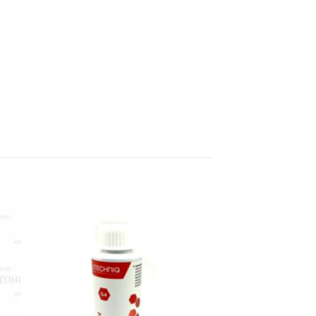
 to
Add to
list
wishlist