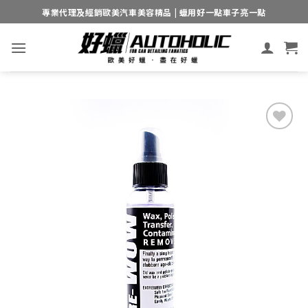
Skip
專業代理及經銷歐美汽車美容精品 | 蠟用好一點車子亮一點
to
content
Add to
wishlist