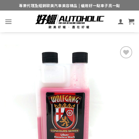
Skip
專業代理及經銷歐美汽車美容精品 | 蠟用好一點車子亮一點
to
content
Add to
wishlist