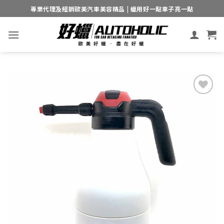
Skip
專業代理及經銷歐美汽車美容精品 | 蠟用好一點車子亮一點
to
content
Add to
wishlist