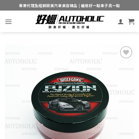
Skip
專業代理及經銷歐美汽車美容精品 | 蠟用好一點車子亮一點
to
content
Add to
wishlist