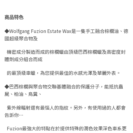
商品特色
◆Wolfgang Fuzion Estate Wax是一隻手工融合棕櫚油、德
國超級聚合物及
機密成分製造而成的棕櫚蠟由頂級巴西棕櫚蠟及高密度封
體劑成分組合而成
的最頂級車蠟，為您提供最佳的水感光澤及華麗外表。
◆巴西棕櫚與聚合物交聯基體融合的保護分子，能抵抗蟲
屍、柏油、鳥糞、
紫外線輻射還有最惱人的指紋。另外，有使用過的人都會
告訴你…
Fuzion最強大的特點在於提供特殊的潤色效果深色車系更