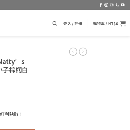
登入 / 註冊
購物車 /
NT$
0
Natty’s
(窮小子棕櫚白
紅利點數！
Paste Wax 8OZ.(窮小子棕櫚白蠟) 數量