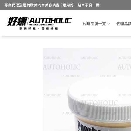
Skip
專業代理及經銷歐美汽車美容精品 | 蠟用好一點車子亮一點
to
content
代理品牌一覽
代理品