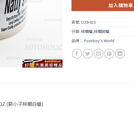
加入購物車
貨號:
OZ8-015
分類:
棕櫚蠟,棕櫚固蠟
品牌：
Poorboy's World
ax 8OZ.(窮小子棕櫚白蠟)