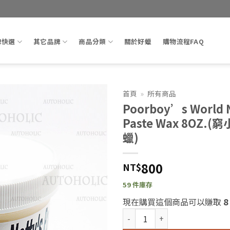
牌快選
其它品牌
商品分類
關於好蠟
購物流程FAQ
首頁
»
所有商品
Poorboy’s World 
Add to
Paste Wax 8OZ.
wishlist
蠟)
800
NT$
59 件庫存
現在購買這個商品可以賺取
8
Poorboy's World Natty's 