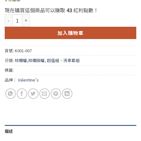
現在購買這個商品可以賺取
43
紅利點數！
Valentine's Concours Carnauba Wax kit 250g (范倫坦競賽
加入購物車
貨號:
K001-007
分類:
棕櫚蠟,棕櫚固蠟
,
超值組、洗車套組
標籤:
品牌：
Valentine's
描述