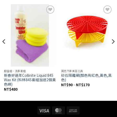
Add to
Add to
wishlist
wishlist
超值組、洗車套組
其他汽車美容工具
新春好過年Collinite Liquid 845
砂石隔離網(顏色有紅色,黃色,黑
Wax Kit (科林845套組加送2個黃
色)
色綿)
價
NT$
90
–
NT$
170
格
NT$
480
範
圍：
NT$90
到
NT$170
Visa
MasterCard
Cash
On