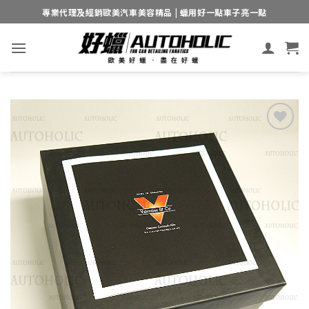
Skip
專業代理及經銷歐美汽車美容精品 | 蠟用好一點車子亮一點
to
content
Add to
wishlist