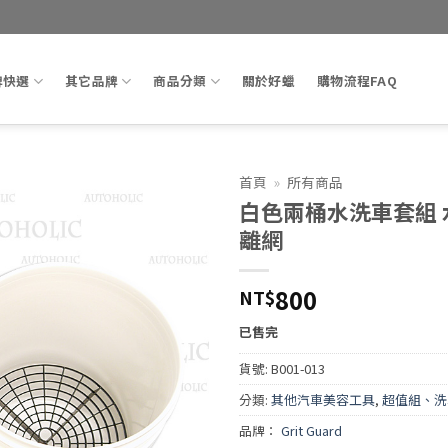
牌快選
其它品牌
商品分類
關於好蠟
購物流程FAQ
首頁
»
所有商品
白色兩桶水洗車套組 
Add to
離網
wishlist
800
NT$
已售完
貨號:
B001-013
分類:
其他汽車美容工具
,
超值組、洗
品牌：
Grit Guard