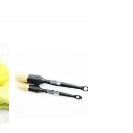
 to
Add to
list
wishlist