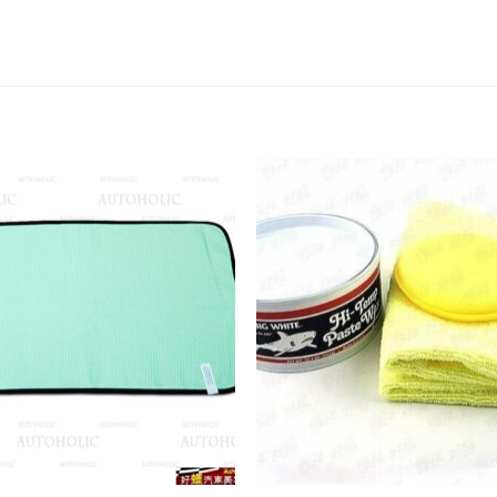
Add to
Add
wishlist
wish