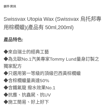
額外資訊
Swissvax Utopia Wax (Swissvax 烏托邦專
用棕櫚蠟)(產品有 50ml,200ml)
產品特色:
◆來自瑞士的經典工藝
◆為北歐No.1汽美專家Tommy Lund量身訂製之
獨家配方
◆只選用第一等級的頂級巴西黃棕櫚蠟
◆含棕櫚蠟量高達50%
◆含鐵氟龍 撥水效果No.1
◆抗塵、抗蟲屍、抗UV
◆施工簡易、好上好下