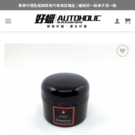
Skip
專業代理及經銷歐美汽車美容精品 | 蠟用好一點車子亮一點
to
content
Add to
wishlist