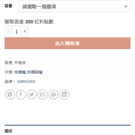
範
容量
圍：
NT$7500
賺取高達
300
紅利點數.
到
Swissvax Utopia Wax (Swissvax 烏托邦專用棕櫚蠟) 數量
NT$30000
加入購物車
貨號:
不提供
分類:
棕櫚蠟,棕櫚固蠟
品牌：
SWISSVAX
描述