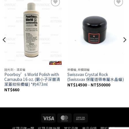
Add to
Add to
wishlist
wishlist
拋光劑、清潔蠟
棕櫚蠟,棕櫚固蠟
Poorboy’s World Polish with
Swissvax Crystal Rock
Carnauba 16 oz. (窮小子深層清
(Swissvax 保羅道頓專屬水晶蠟)
潔蓋紋棕櫚蠟) *約473ml
價
NT$
14500
–
NT$
50000
格
NT$
660
範
圍：
NT$14500
到
NT$50000
Visa
MasterCard
Cash
On
代理品牌一覽
代理品牌快選
其它品牌
商品分類
關於好蠟