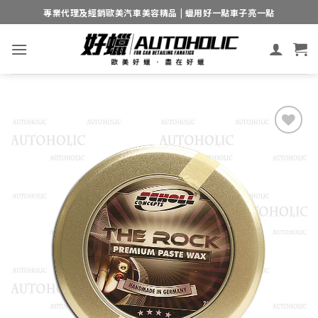
Skip
專業代理及經銷歐美汽車美容精品 | 蠟用好一點車子亮一點
to
content
Add to
wishlist