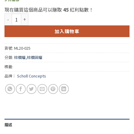
現在購買這個商品可以賺取
45
紅利點數！
Scholl The Rock Premium Wax(Scholl 堅石棕櫚蠟) *200ml 數量
加入購物車
貨號:
ML20-025
分類:
棕櫚蠟,棕櫚固蠟
標籤:
品牌：
Scholl Concepts
描述