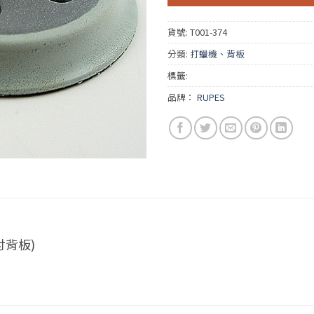
貨號:
T001-374
分類:
打蠟機、背板
標籤:
品牌：
RUPES
3吋背板)