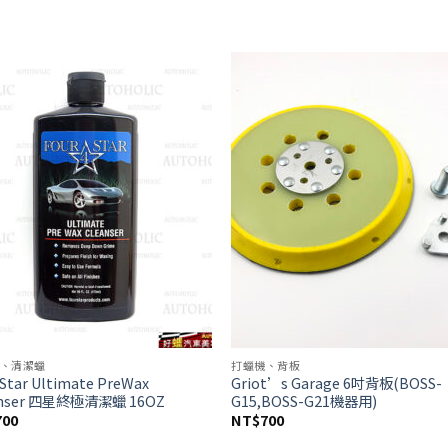
Add to
Add
wishlist
wish
、清潔蠟
打蠟機、背板
 Star Ultimate PreWax
Griot’s Garage 6吋背板(BOSS-
anser 四星終極清潔蠟 16OZ
G15,BOSS-G21機器用)
700
NT$
700