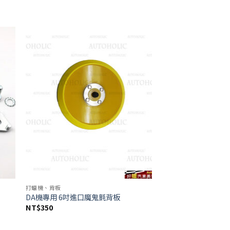
 to
Add to
list
wishlist
打蠟機、背板
DA機專用 6吋進口魔鬼氈背板
NT$
350