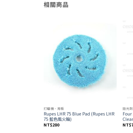
相關商品
Add to
Add to
wishlist
wishlist
打蠟機、背板
拋光劑
Rupes LHR 75 Blue Pad (Rupes LHR
Four
進口魔鬼氈背板
75 藍色風火輪)
Cle
NT$
280
NT$