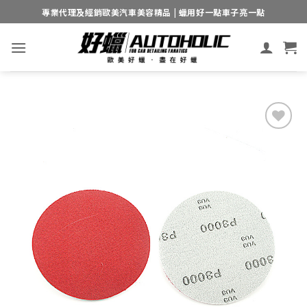
Skip
專業代理及經銷歐美汽車美容精品 | 蠟用好一點車子亮一點
to
content
Add to
wishlist