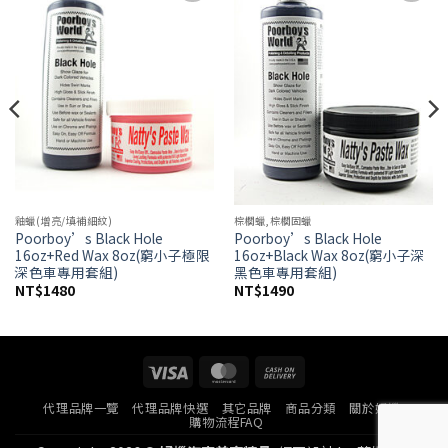
Add to
Add to
wishlist
wishlist
釉蠟(增亮/填補細紋)
棕櫚蠟,棕櫚固蠟
Poorboy’s Black Hole
Poorboy’s Black Hole
16oz+Red Wax 8oz(窮小子極限
16oz+Black Wax 8oz(窮小子深
深色車專用套組)
黑色車專用套組)
NT$
1480
NT$
1490
Visa
MasterCard
Cash
On
代理品牌一覽
代理品牌快選
其它品牌
商品分類
關於好蠟
Delivery
購物流程FAQ