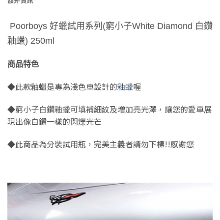
額外資訊
Poorboys 好蠟試用系列(窮小子White Diamond 白鑽
釉蠟) 250ml
商品特色
◆此款釉蠟是專為淺色車設計的
釉蠟
喔
◆窮小子白鑽釉蠟可填補細紋及增加亮光澤，讓您的愛車展
現出像白鑽一樣的閃爍光芒
◆此商品為分裝試用瓶，完美主義者請勿下標!!感謝您