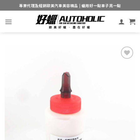
Skip
專業代理及經銷歐美汽車美容精品 | 蠟用好一點車子亮一點
to
content
Add to
wishlist