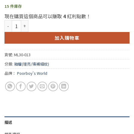
15 件庫存
現在購買這個商品可以賺取
4
紅利點數！
Poorboys 好蠟試用系列(窮小子White Diamond 白鑽釉蠟) 250ml
加入購物車
貨號:
ML30-013
分類:
釉蠟(增亮/填補細紋)
品牌：
Poorboy's World
描述