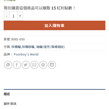
現在購買這個商品可以賺取
15
紅利點數！
Poorboy's Black Hole 16oz+Black Wax 8oz(窮小子深黑色車
加入購物車
貨號:
B001-030
分類:
棕櫚蠟,棕櫚固蠟
,
釉蠟(增亮/填補細紋)
品牌：
Poorboy's World
描述
額外資訊