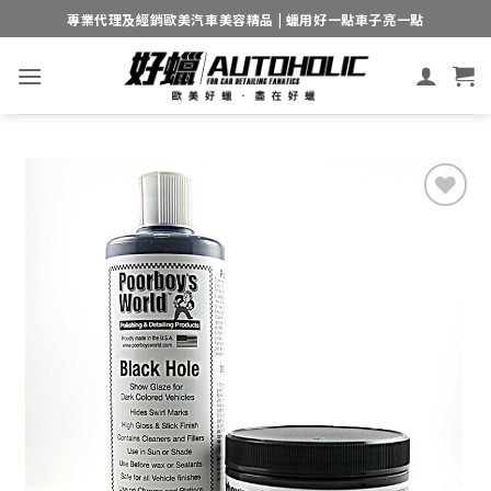
Skip
專業代理及經銷歐美汽車美容精品 | 蠟用好一點車子亮一點
to
content
Add to
wishlist