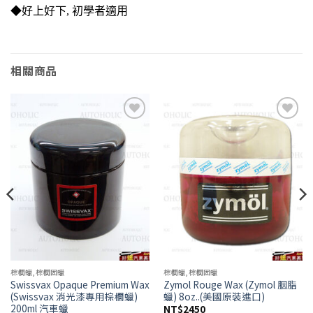
◆好上好下, 初學者適用
相關商品
Add to
Add to
wishlist
wishlist
棕櫚蠟,棕櫚固蠟
棕櫚蠟,棕櫚固蠟
Swissvax Opaque Premium Wax
Zymol Rouge Wax (Zymol 胭脂
(Swissvax 消光漆專用棕櫚蠟)
蠟) 8oz..(美國原裝進口)
200ml 汽車蠟
NT$
2450