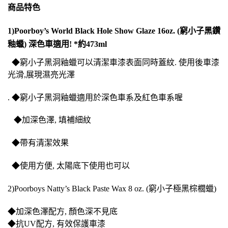
商品特
色
1)Poorboy’s World Black Hole Show Glaze 16oz. (窮小子黑鑽
釉蠟) 深色車適用! *約473ml
◆
窮小子黑洞釉蠟可以清潔車漆表面同時蓋紋. 使用後車漆
光滑,
展現濕亮光澤
. ◆窮小子黑洞釉蠟適用於深色車系及紅色車系喔
◆
加深色澤, 填補細紋
◆
帶有清潔效果
◆
使用方便, 太陽底下使用也可以
2)
Poorboys Natty’s Black Paste Wax 8 oz. (窮小子極黑棕櫚蠟)
◆加深色澤配方, 顏色深不見底
◆抗UV配方, 有效保護車漆