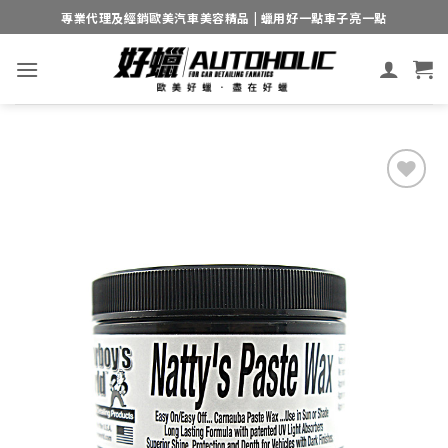
Skip
專業代理及經銷歐美汽車美容精品 | 蠟用好一點車子亮一點
to
content
Add to
wishlist