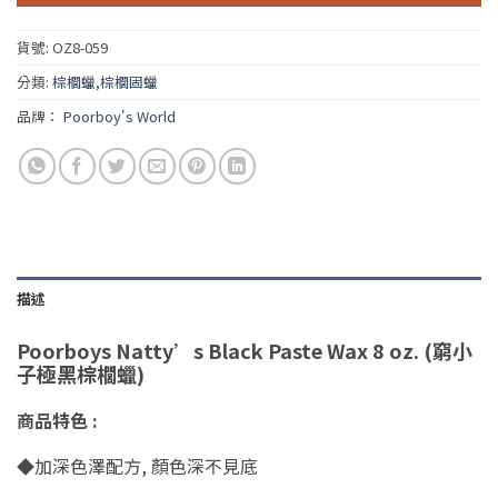
貨號:
OZ8-059
分類:
棕櫚蠟,棕櫚固蠟
品牌：
Poorboy's World
描述
Poorboys Natty’s Black Paste Wax 8 oz. (窮小
子極黑棕櫚蠟)
商品特色 :
◆加深色澤配方, 顏色深不見底