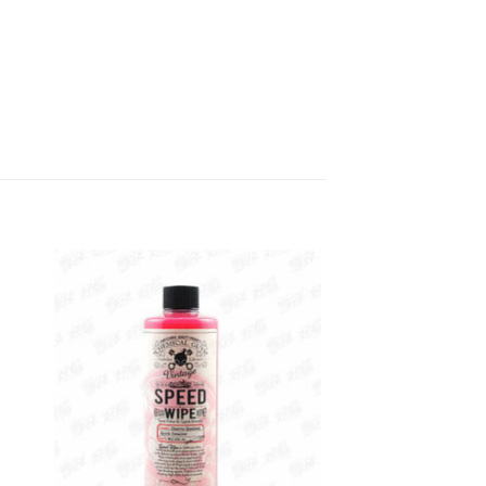
 to
Add to
list
wishlist