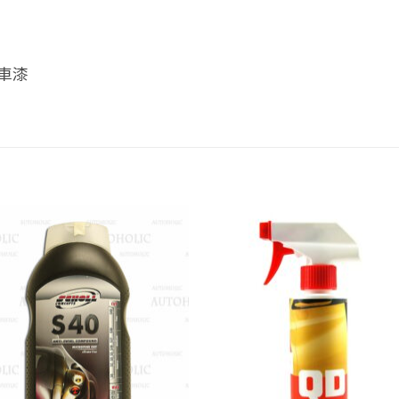
車漆
Add to
Add
wishlist
wish