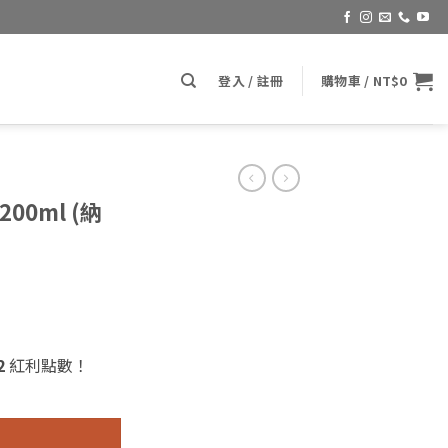
登入 / 註冊
購物車 /
NT$
0
 200ml (納
2
紅利點數！
 (納諾雷清潔保養乳) 數量