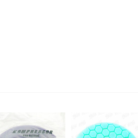
Add to
Add
wishlist
wish