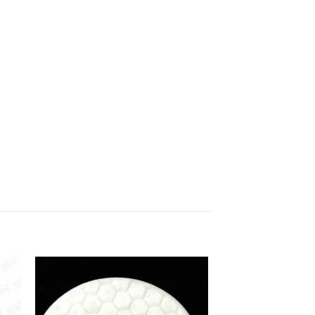
 to
Add to
list
wishlist