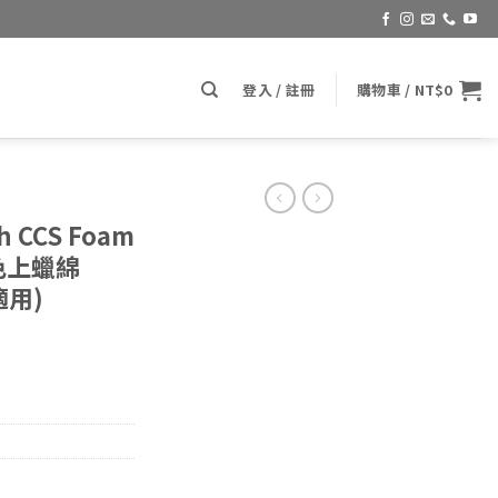
登入 / 註冊
購物車 /
NT$
0
ch CCS Foam
 紅色上蠟綿
適用)