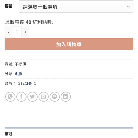
範
容量
圍：
NT$2800
賺取高達
40
紅利點數.
到
GTechniq HALO Flexible Film Coating (英國GT 包膜專用鍍膜 HA
NT$4000
加入購物車
貨號:
不提供
分類:
鍍膜
品牌：
GTECHNIQ
描述