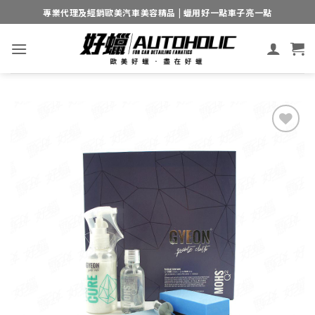
Skip
專業代理及經銷歐美汽車美容精品 | 蠟用好一點車子亮一點
to
content
Add to
wishlist