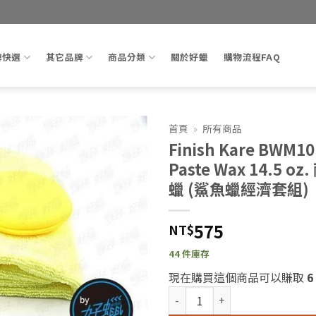
牌快選
其它品牌
商品分類
關於好蠟
購物流程FAQ
首頁
»
所有商品
Finish Kare BWM10
Add to
Paste Wax 14.5 
wishlist
蠟 (鯊魚蠟經濟套組)
575
NT$
44 件庫存
現在購買這個商品可以賺取
6
Finish Kare BWM101 Hi-Te