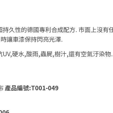
超持久性的德國專利合成配方. 市面上沒有
同時讓車漆保持閃亮光澤.
V,硬水,酸雨,蟲屍,樹汁,還有空氣汙染物
維布
產品編號:T001-049
006