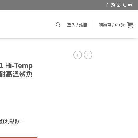
登入 / 註冊
購物車 /
NT$
0
1 Hi-Temp
oz. 耐高溫鯊魚
紅利點數！
mp Paste Wax 14.5 oz. 耐高溫鯊魚蠟 (鯊魚蠟經濟套組) 數量