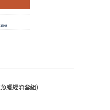
車套組
蠟 (鯊魚蠟經濟套組)