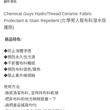
額外資訊
Chemical Guys HydroThread Ceramic Fabric
Protectant & Stain Repellent (化學男人幫布料潑水保
護劑)
商品特色:
◆防止液體滲透
◆預防永久性污漬
◆不影響布料觸感
◆預防布料退色/變色
◆阻止紫外線侵蝕
使用方法:
-徹底清潔布料, 並保持布料乾燥
-把非布料的地方稍微遮蓋一下
-請把產品搖晃均勻