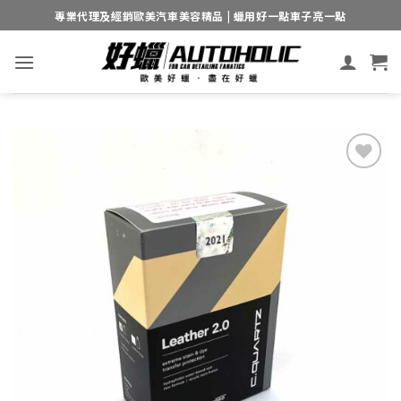
Skip
專業代理及經銷歐美汽車美容精品 | 蠟用好一點車子亮一點
to
content
Add to
wishlist