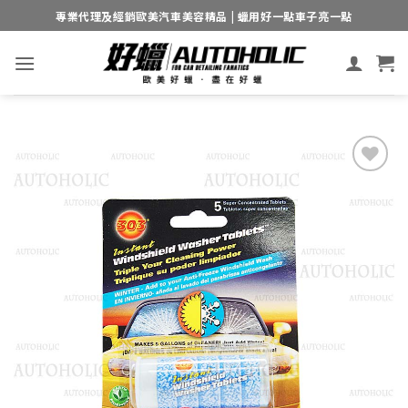
Skip
專業代理及經銷歐美汽車美容精品 | 蠟用好一點車子亮一點
to
content
Add to
wishlist