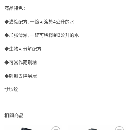
商品特色 :
◆濃縮配方, 一錠可溶於4公升的水
◆加強清潔, 一錠可稀釋到3公升的水
◆生物可分解配方
◆可當作雨刷精
◆輕鬆去除蟲屍
*共5錠
相關商品