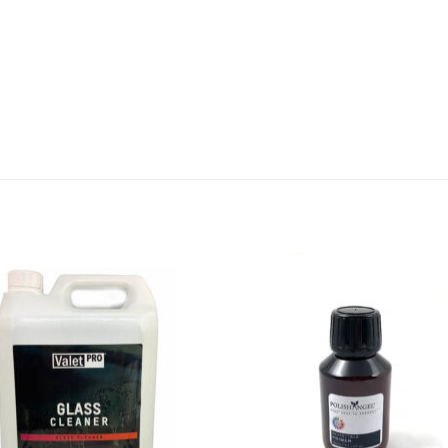
Add to
Add
wishlist
wish