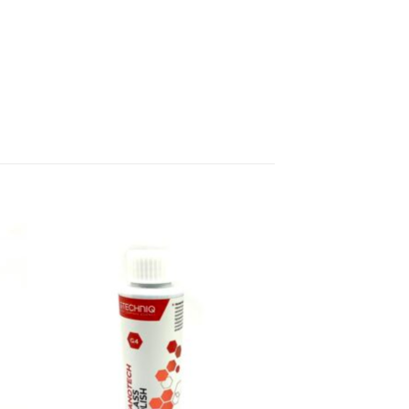
 to
Add to
list
wishlist