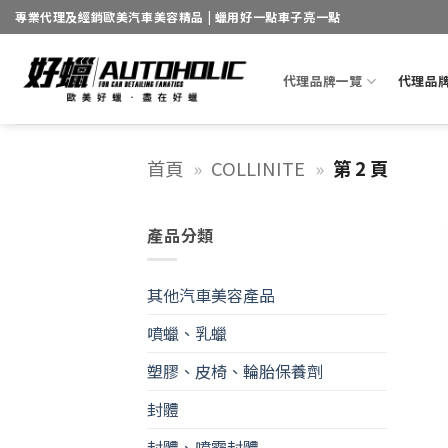
Skip
專業代理及經銷歐美汽車美容精品 | 蠟用好一點車子亮一點
to
content
代理品牌一覽
代理品
首頁
»
COLLINITE
»
第 2 頁
產品分類
其他汽車美容產品
噴蠟、乳蠟
塑膠、皮椅、輪胎保養劑
封體
封體、噴霧封體