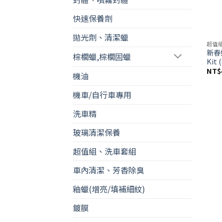
快速保養劑
拋光劑、清潔蠟
超值
新春好
棕櫚蠟,棕櫚固蠟
Kit
NT$
機油
機車/自行車專用
洗車精
玻璃清潔保養
超值組、洗車套組
車內清潔、芳香除臭
釉蠟(增亮/填補細紋)
鍍膜