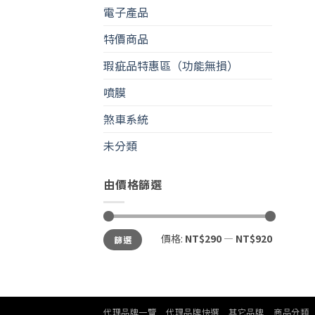
電子產品
特價商品
瑕疵品特惠區（功能無損）
噴膜
煞車系統
未分類
由價格篩選
最
最
價格:
NT$290
—
NT$920
篩選
低
高
價
價
格
格
代理品牌一覽
代理品牌快選
其它品牌
商品分類