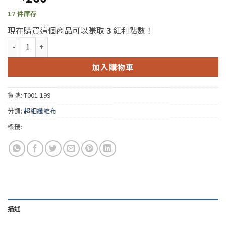
17 件庫存
現在購買這個商品可以賺取
3
紅利點數！
Super Plush Junior Microfiber Towel (毒蛇柔軟600超細纖維布) 
加入購物車
貨號:
T001-199
分類:
超細纖維布
標籤:
描述