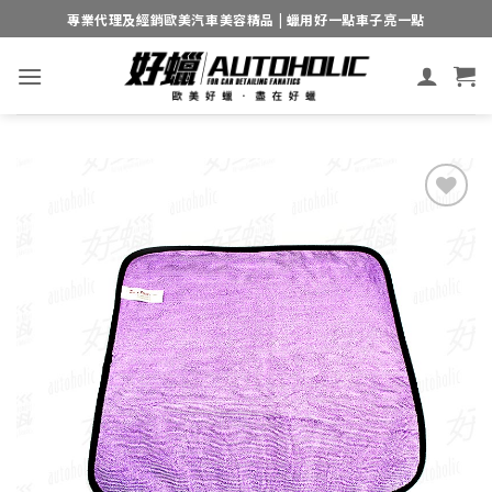
Skip
專業代理及經銷歐美汽車美容精品 | 蠟用好一點車子亮一點
to
content
Add to
wishlist