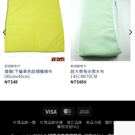
Add to
Add to
wishlist
wishlist
超細纖維布
超細纖維布
鍍膜/下蠟黃色超細纖維布
超大華格夫吸水布
(40cmx40cm)
145CMX70CM
NT$
45
NT$
650
Visa
MasterCard
Cash
On
代理品牌一覽
代理品牌快選
其它品牌
商品分類
關於好蠟
Delivery
購物流程FAQ