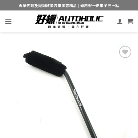
Skip
專業代理及經銷歐美汽車美容精品 | 蠟用好一點車子亮一點
to
content
Add to
wishlist