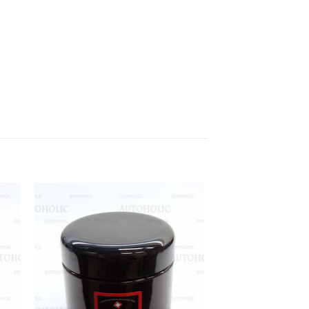
 to
Add to
list
wishlist