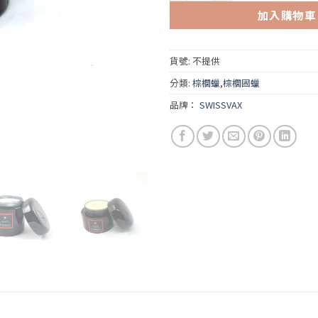
加入購物車
貨號:
不提供
分類:
棕櫚蠟,棕櫚固蠟
品牌：
SWISSVAX