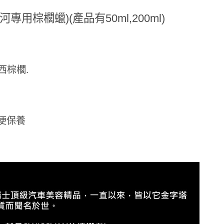
vax 冰河專用棕櫚蠟)(產品有50ml,200ml)
西棕櫚.
便保養