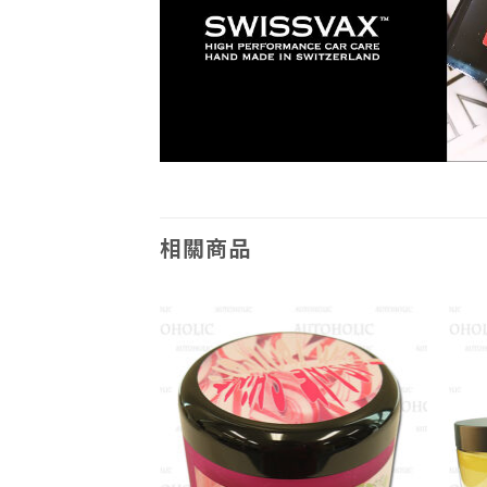
相關商品
Add to
Add to
wishlist
wishlist