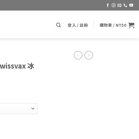
登入 / 註冊
購物車 /
NT$
0
Swissvax 冰
價
格
範
圍：
NT$2600
到
ax 冰河專用棕櫚蠟) 數量
NT$7500