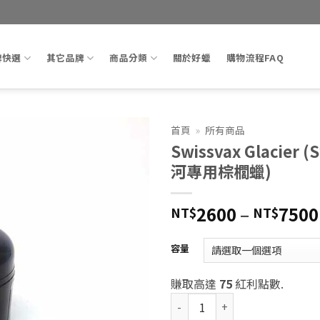
牌快選
其它品牌
商品分類
關於好蠟
購物流程FAQ
首頁
»
所有商品
Swissvax Glacier (
Add to
河專用棕櫚蠟)
wishlist
2600
–
7500
NT$
NT$
容量
賺取高達
75
紅利點數.
Swissvax Glacier (Swissv