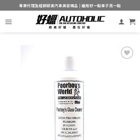
Skip
專業代理及經銷歐美汽車美容精品 | 蠟用好一點車子亮一點
to
content
Add to
wishlist