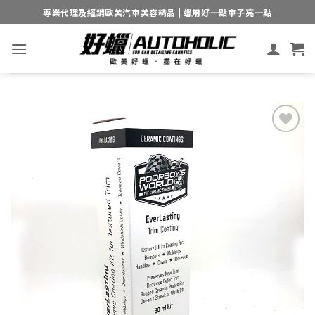
Skip
專業代理及經銷歐美汽車美容精品 | 蠟用好一點車子亮一點
to
content
Add to
wishlist