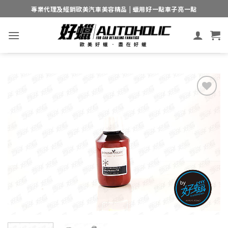
Skip
專業代理及經銷歐美汽車美容精品 | 蠟用好一點車子亮一點
to
content
Add to
wishlist