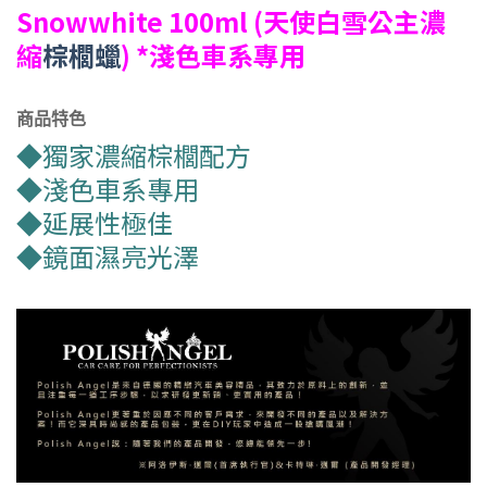
Snowwhite 100ml (天使白雪公主濃
縮
棕櫚蠟
) *淺色車系專用
商品特色
◆獨家濃縮棕櫚配方
◆淺色車系專用
◆延展性極佳
◆鏡面濕亮光澤