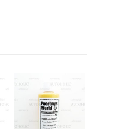
 to
Add to
list
wishlist