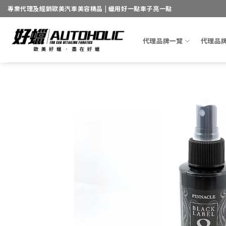
Skip
專業代理及經銷歐美汽車美容精品 | 蠟用好一點車子亮一點
to
content
代理品牌一覽
代理品