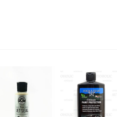
Add to
Add
wishlist
wish