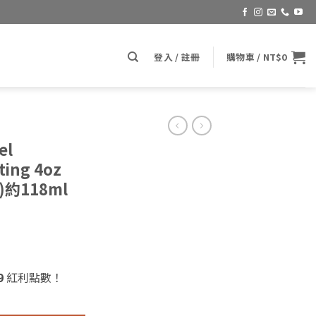
登入 / 註冊
購物車 /
NT$
0
el
ting 4oz
約118ml
9
紅利點數！
mond Paint Coating 4oz (品尼高黑標鑽石鍍膜)約118ml 數量