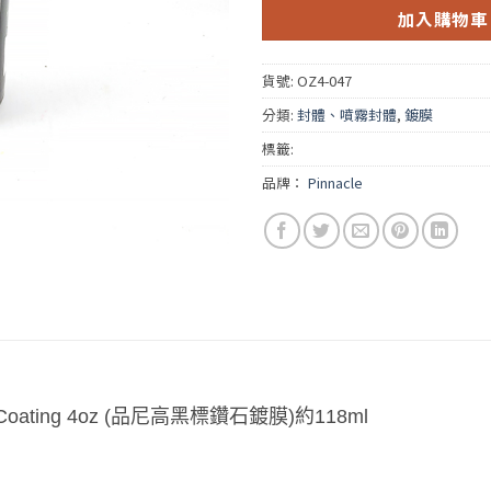
加入購物車
貨號:
OZ4-047
分類:
封體、噴霧封體
,
鍍膜
標籤:
品牌：
Pinnacle
aint Coating 4oz (品尼高黑標鑽石鍍膜)約118ml