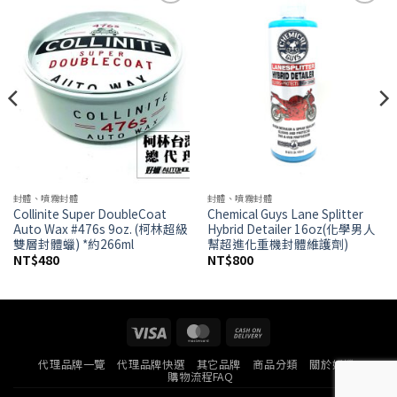
Add to
Add to
wishlist
wishlist
封體、噴霧封體
封體、噴霧封體
Collinite Super DoubleCoat
Chemical Guys Lane Splitter
Auto Wax #476s 9oz. (柯林超級
Hybrid Detailer 16oz(化學男人
雙層封體蠟) *約266ml
幫超進化重機封體維護劑)
NT$
480
NT$
800
Visa
MasterCard
Cash
On
代理品牌一覽
代理品牌快選
其它品牌
商品分類
關於好蠟
Delivery
購物流程FAQ