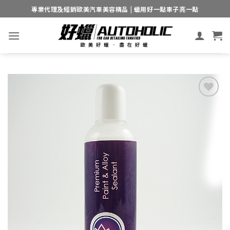
Skip
專業代理及經銷歐美汽車美容精品 | 蠟用好一點車子亮一點
to
content
Add to
wishlist