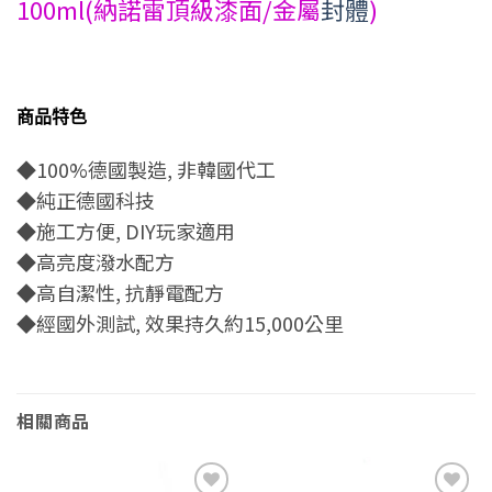
100ml(納諾雷頂級漆面/金屬
封體
)
商品特色
◆100%德國製造, 非韓國代工
◆純正德國科技
◆施工方便, DIY玩家適用
◆高亮度潑水配方
◆高自潔性, 抗靜電配方
◆經國外測試, 效果持久約15,000公里
相關商品